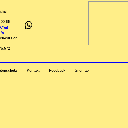
thal
 00 86
Chat
in
orn-data
.
ch
76.572
atenschutz
Kontakt
Feedback
Sitemap