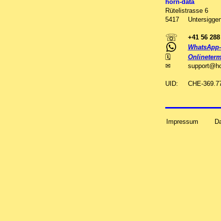
horn-data
Rütelistrasse 6
5417
Untersiggen
☏
+41 56 288
WhatsApp-
🗓
Onlineterm
✉
support
@
h
UID:
CHE-369.7
Impressum
D