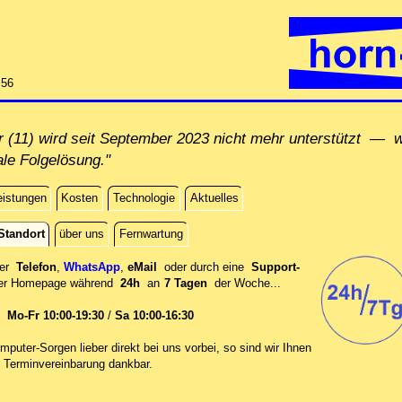
:56
(11) wird seit September 2023 nicht mehr unterstützt — wi
ale Folgelösung."
eistungen
Kosten
Technologie
Aktuelles
Standort
über uns
Fernwartung
per
Telefon
,
WhatsApp
,
eMail
oder durch eine
Support-
er
Homepage während
24h
an
7 Tagen
der Woche...
en
Mo-Fr 10:00-19:30
/
Sa 10:00-16:30
mputer-Sorgen lieber direkt bei uns vorbei, so sind wir Ih‍nen
 Terminvereinbarung dankbar.